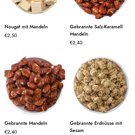
Nougat mit Mandeln
Gebrannte Salz-Karamell
Optionen
Optionen
Mandeln
Regulärer
€2,50
auswählen
auswählen
Preis
Regulärer
€2,40
Preis
Gebrannte Mandeln
Gebrannte Erdnüsse mit
Optionen
Optionen
Sesam
Regulärer
€2,40
auswählen
auswählen