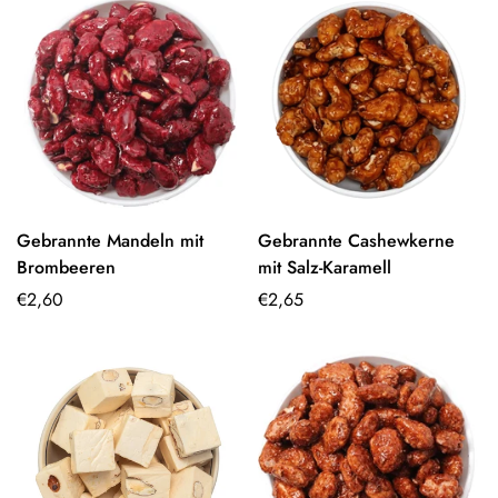
Gebrannte Mandeln mit
Gebrannte Cashewkerne
Optionen
Optionen
Brombeeren
mit Salz-Karamell
auswählen
auswählen
Regulärer
€2,60
Regulärer
€2,65
Preis
Preis