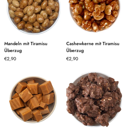
Mandeln mit Tiramisu
Cashewkerne mit Tiramisu
Optionen
Optionen
Überzug
Überzug
auswählen
auswählen
Regulärer
€2,90
Regulärer
€2,90
Preis
Preis