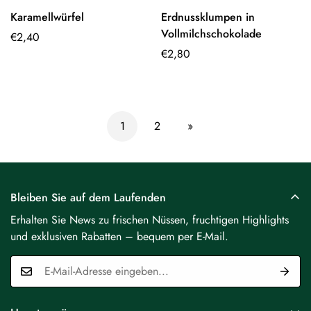
Karamellwürfel
Erdnussklumpen in
Optionen
Optionen
Vollmilchschokolade
Regulärer
€2,40
auswählen
auswählen
Preis
Regulärer
€2,80
Preis
1
2
»
Bleiben Sie auf dem Laufenden
Erhalten Sie News zu frischen Nüssen, fruchtigen Highlights
und exklusiven Rabatten – bequem per E-Mail.